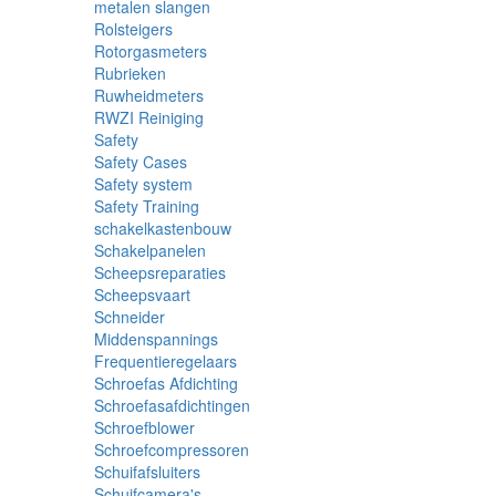
metalen slangen
Rolsteigers
Rotorgasmeters
Rubrieken
Ruwheidmeters
RWZI Reiniging
Safety
Safety Cases
Safety system
Safety Training
schakelkastenbouw
Schakelpanelen
Scheepsreparaties
Scheepsvaart
Schneider
Middenspannings
Frequentieregelaars
Schroefas Afdichting
Schroefasafdichtingen
Schroefblower
Schroefcompressoren
Schuifafsluiters
Schuifcamera's