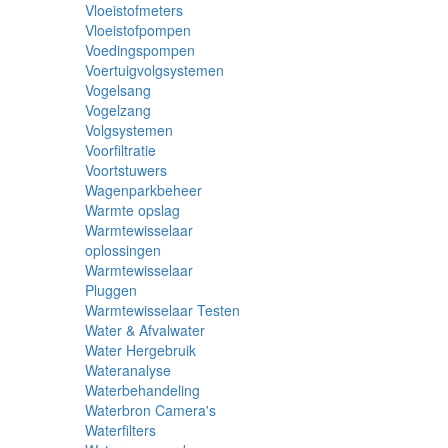
Vloeistofmeters
Vloeistofpompen
Voedingspompen
Voertuigvolgsystemen
Vogelsang
Vogelzang
Volgsystemen
Voorfiltratie
Voortstuwers
Wagenparkbeheer
Warmte opslag
Warmtewisselaar
oplossingen
Warmtewisselaar
Pluggen
Warmtewisselaar Testen
Water & Afvalwater
Water Hergebruik
Wateranalyse
Waterbehandeling
Waterbron Camera's
Waterfilters