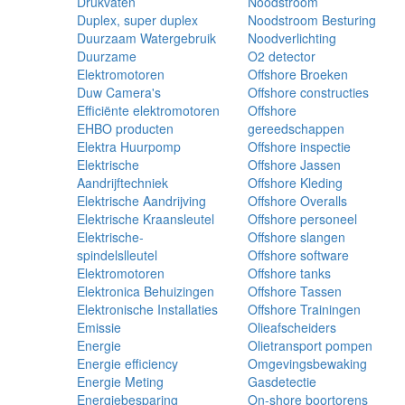
Drukvaten
Noodstroom
Duplex, super duplex
Noodstroom Besturing
Duurzaam Watergebruik
Noodverlichting
Duurzame
O2 detector
Elektromotoren
Offshore Broeken
Duw Camera's
Offshore constructies
Efficiënte elektromotoren
Offshore
EHBO producten
gereedschappen
Elektra Huurpomp
Offshore inspectie
Elektrische
Offshore Jassen
Aandrijftechniek
Offshore Kleding
Elektrische Aandrijving
Offshore Overalls
Elektrische Kraansleutel
Offshore personeel
Elektrische-
Offshore slangen
spindelslleutel
Offshore software
Elektromotoren
Offshore tanks
Elektronica Behuizingen
Offshore Tassen
Elektronische Installaties
Offshore Trainingen
Emissie
Olieafscheiders
Energie
Olietransport pompen
Energie efficiency
Omgevingsbewaking
Energie Meting
Gasdetectie
Energiebesparing
On-shore boortorens