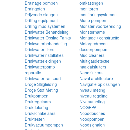
Drainage pompen
omkastingen
Draingoten
monitoren
Drijvende slangen
monitoringsystemen
Drilling equipment
Mono pompen
Drilling mud systemen
Monster voorbereiding
Drinkwater Behandeling
Monstername
Drinkwater Opslag Tanks
Montage / constructie
Drinkwaterbehandeling
Motorgedreven
Drinkwaterfilters
doseerpompen
Drinkwaterinstallaties
Mud cleaners
Drinkwaterleidingen
Multigasdetectie
Drinkwaterpomp
naaldafsluiters
reparatie
Nabezinkers
Drinkwatertransport
Naval architecture
Droge Stijgleiding
Navigatie oplossingen
Droge Stof Meting
niveau meting
Drukpompen
niveau regeling
Drukregelaars
Niveaumeting
Drukriolering
NOGEPA
Drukschakelaars
Nooddouches
Druktesten
Noodpompen
Drukvacuumpompen
Noodsignalen