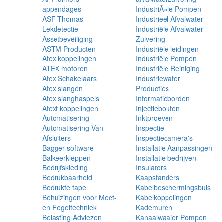
appendages
IndustriÃ«le Pompen
ASF Thomas
Industrieel Afvalwater
Lekdetectie
Industriële Afvalwater
Assetbeveiliging
Zuivering
ASTM Producten
Industriële leidingen
Atex koppelingen
Industriële Pompen
ATEX motoren
Industriële Reiniging
Atex Schakelaars
Industriewater
Atex slangen
Producties
Atex slanghaspels
Informatieborden
Atext koppelingen
Injectiebouten
Automatisering
Inktproeven
Automatisering Van
Inspectie
Afsluiters
Inspectiecamera's
Bagger software
Installatie Aanpassingen
Balkeerkleppen
Installatie bedrijven
Bedrijfskleding
Insulators
Bedrukbaarheid
Kaapstanders
Bedrukte tape
Kabelbeschermingsbuis
Behuizingen voor Meet-
Kabelkoppelingen
en Regeltechniek
Kademuren
Belasting Adviezen
Kanaalwaaier Pompen