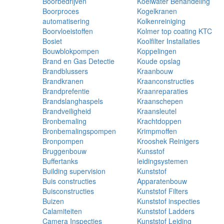
Boorbedrijven
Koelwater Behandeling
Boorproces
Kogelkranen
automatisering
Kolkenreiniging
Boorvloeistoffen
Kolmer top coating KTC
Bosiet
Koolfilter Installaties
Bouwblokpompen
Koppelingen
Brand en Gas Detectie
Koude opslag
Brandblussers
Kraanbouw
Brandkranen
Kraanconstructies
Brandprefentie
Kraanreparaties
Brandslanghaspels
Kraanschepen
Brandveiligheid
Kraansleutel
Bronbemaling
Krachtdoppen
Bronbemalingspompen
Krimpmoffen
Bronpompen
Krooshek Reinigers
Bruggenbouw
Kunsstof
Buffertanks
leidingsystemen
Building supervision
Kunststof
Buis constructies
Apparatenbouw
Buisconstructies
Kunststof Filters
Buizen
Kunststof inspecties
Calamiteiten
Kunststof Ladders
Camera Inspecties
Kunststof Leiding