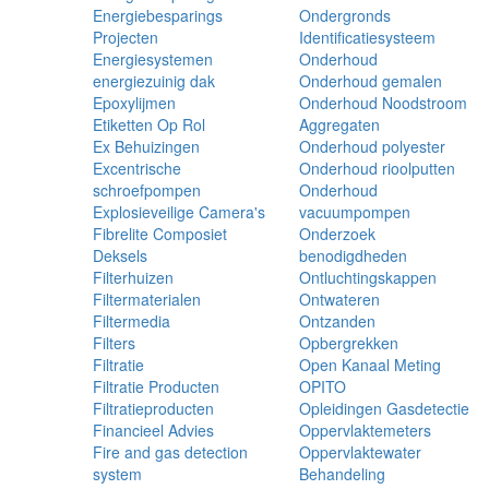
Energiebesparings
Ondergronds
Projecten
Identificatiesysteem
Energiesystemen
Onderhoud
energiezuinig dak
Onderhoud gemalen
Epoxylijmen
Onderhoud Noodstroom
Etiketten Op Rol
Aggregaten
Ex Behuizingen
Onderhoud polyester
Excentrische
Onderhoud rioolputten
schroefpompen
Onderhoud
Explosieveilige Camera's
vacuumpompen
Fibrelite Composiet
Onderzoek
Deksels
benodigdheden
Filterhuizen
Ontluchtingskappen
Filtermaterialen
Ontwateren
Filtermedia
Ontzanden
Filters
Opbergrekken
Filtratie
Open Kanaal Meting
Filtratie Producten
OPITO
Filtratieproducten
Opleidingen Gasdetectie
Financieel Advies
Oppervlaktemeters
Fire and gas detection
Oppervlaktewater
system
Behandeling