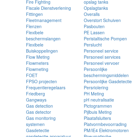
Fire Fighting
opslag tanks
Fiscale Dienstverlening
Opslagtanks
Fittingen
Overalls
Fleetmanagement
Overstort Schuiven
Flenzen
Pasbouten
Flexibele
PE Lassen
beschermslangen
Peristaltische Pompen
Flexibele
Perslucht
Buiskoppelingen
Personeel service
Flow Meting
Personeel services
Flowmeters
Personeel vervoer
Flowmeting
Persoonlijke
FOET
beschermingsmiddelen
FPSO projecten
Persoonlijke Gasdetectie
Frequentieregelaars
Persriolering
Friedberg
PH Meting
Gangways
pH neutralisatie
Gas detection
Pictogrammen
Gas detector
Pijlbuis Meting
Gas monitoring
Plaatafsluiters
systemen
Platvormbevoorrading
Gasdetectie
PM/IE4 Elektromotoren
gasdetectie apparatuur
Pneumatische