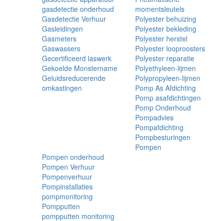
gasdetectie onderhoud
momentsleutels
Gasdetectie Verhuur
Polyester behuizing
Gasleidingen
Polyester bekleding
Gasmeters
Polyester herstel
Gaswassers
Polyester looproosters
Gecertificeerd laswerk
Polyester reparatie
Gekoelde Monstername
Polyethyleen-lijmen
Geluidsreducerende
Polypropyleen-lijmen
omkastingen
Pomp As Afdichting
Pomp asafdichtingen
Pomp Onderhoud
Pompadvies
Pompafdichting
Pompbesturingen
Pompen
Pompen onderhoud
Pompen Verhuur
Pompenverhuur
Pompinstallaties
pompmonitoring
Pompputten
pompputten monitoring