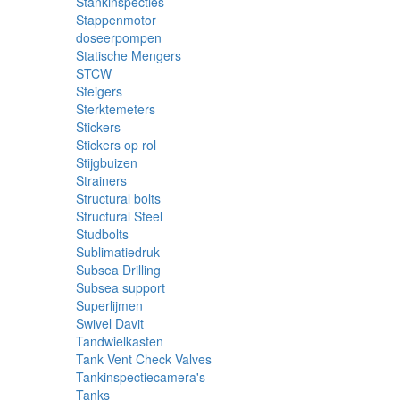
Stankinspecties
Stappenmotor
doseerpompen
Statische Mengers
STCW
Steigers
Sterktemeters
Stickers
Stickers op rol
Stijgbuizen
Strainers
Structural bolts
Structural Steel
Studbolts
Sublimatiedruk
Subsea Drilling
Subsea support
Superlijmen
Swivel Davit
Tandwielkasten
Tank Vent Check Valves
Tankinspectiecamera's
Tanks