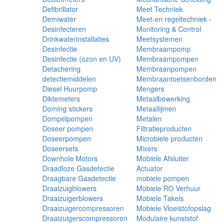
Defibrillator
Meet Techniek
Demiwater
Meet-en regeltechniek -
Desinfecteren
Monitoring & Control
Drinkwaterinstallaties
Meetsystemen
Desinfectie
Membraampomp
Desinfectie (ozon en UV)
Membraampompen
Detachering
Membraanpompen
detectiemiddelen
Membraantoetsenborden
Diesel Huurpomp
Mengers
Diktemeters
Metaalbewerking
Doming stickers
Metaallijmen
Dompelpompen
Metalen
Doseer pompen
Filtratieproducten
Doseerpompen
Microbiele producten
Doseersets
Mixers
Downhole Motors
Mobiele Afsluiter
Draadloze Gasdetectie
Actuator
Draagbare Gasdetectie
mobiele pompen
Draaizuigblowers
Mobiele RO Verhuur
Draaizuigerblowers
Mobiele Takels
Draaizuigercompressoren
Mobiele Vloeistofopslag
Draaizuigerscompressoren
Modulaire kunststof