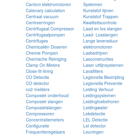
Cantoni elektromotoren
Systemen
Catenary calculation
Kunststof lijmen
Centraal vacuum
Kunststof Trappen
Centreerringen
Kwaliteitscontrole
Centrifugaal Compressor
Laad en los slangen
Centrifugaalpompen
Laad- Losslangen
Centrifuges
Lange levensduur
Chemicaliën Doseren
elektromotoren
Chemie Pompen
Lasbedrijven
Chemische Reiniging
Lasconstructies
Clamp On Meters
Laser uitlijnsystemen
Close-fit-lining
Lavafilters
CO Detectie
Legionella Bestrijding
CO detector
Legionella Preventie
co2 melders
Leiding Verhuur
Composiet onderhoud
Leidingsystemen
Composiet slangen
Leidingtoebehoren
Composietslangen
Leidingwater
Compressoren
Lekdetectie
Concentratiemeters
LEL Detectie
Configuratie
Lel detector
Frequentieregelaars
Leuningen