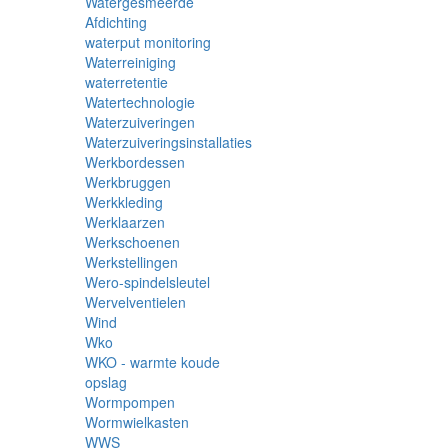
Watergesmeerde
Afdichting
waterput monitoring
Waterreiniging
waterretentie
Watertechnologie
Waterzuiveringen
Waterzuiveringsinstallaties
Werkbordessen
Werkbruggen
Werkkleding
Werklaarzen
Werkschoenen
Werkstellingen
Wero-spindelsleutel
Wervelventielen
Wind
Wko
WKO - warmte koude
opslag
Wormpompen
Wormwielkasten
WWS