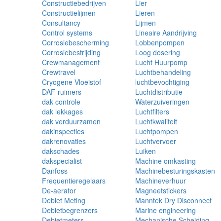
Constructiebedrijven
Lier
Constructielijmen
Lieren
Consultancy
Lijmen
Control systems
Lineaire Aandrijving
Corrosiebescherming
Lobbenpompen
Corrosiebestrijding
Loog dosering
Crewmanagement
Lucht Huurpomp
Crewtravel
Luchtbehandeling
Cryogene Vloeistof
luchtbevochtiging
DAF-ruimers
Luchtdistributie
dak controle
Waterzuiveringen
dak lekkages
Luchtfilters
dak verduurzamen
Luchtkwaliteit
dakinspecties
Luchtpompen
dakrenovaties
Luchtvervoer
dakschades
Luiken
dakspecialist
Machine omkasting
Danfoss
Machinebesturingskasten
Frequentieregelaars
Machineverhuur
De-aerator
Magneetstickers
Debiet Meting
Manntek Dry Disconnect
Debietbegrenzers
Marine engineering
Debietmeters
Mechanische Scheiding