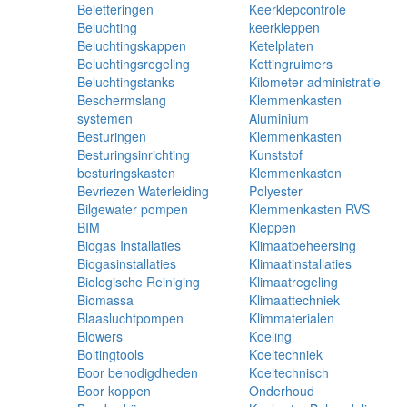
Beletteringen
Keerklepcontrole
Beluchting
keerkleppen
Beluchtingskappen
Ketelplaten
Beluchtingsregeling
Kettingruimers
Beluchtingstanks
Kilometer administratie
Beschermslang
Klemmenkasten
systemen
Aluminium
Besturingen
Klemmenkasten
Besturingsinrichting
Kunststof
besturingskasten
Klemmenkasten
Bevriezen Waterleiding
Polyester
Bilgewater pompen
Klemmenkasten RVS
BIM
Kleppen
Biogas Installaties
Klimaatbeheersing
Biogasinstallaties
Klimaatinstallaties
Biologische Reiniging
Klimaatregeling
Biomassa
Klimaattechniek
Blaasluchtpompen
Klimmaterialen
Blowers
Koeling
Boltingtools
Koeltechniek
Boor benodigdheden
Koeltechnisch
Boor koppen
Onderhoud