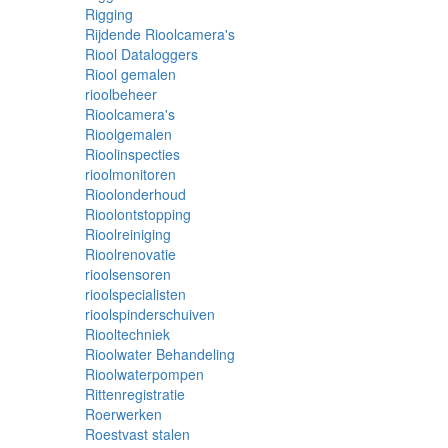
Rigging
Rijdende Rioolcamera's
Riool Dataloggers
Riool gemalen
rioolbeheer
Rioolcamera's
Rioolgemalen
Rioolinspecties
rioolmonitoren
Rioolonderhoud
Rioolontstopping
Rioolreiniging
Rioolrenovatie
rioolsensoren
rioolspecialisten
rioolspinderschuiven
Riooltechniek
Rioolwater Behandeling
Rioolwaterpompen
Rittenregistratie
Roerwerken
Roestvast stalen