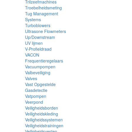
Trilzeefmachines
Troebelheidsmeting
Tug Management
Systems
Turboblowers
Ultrasone Flowmeters
Up/Downstream
UV lijmen
V-Profieldraad
VACON
Frequentieregelaars
Vacuumpompen
Valbeveiliging
Valves
Vast Opgestelde
Gasdetectie
Vatpompen
Veerpond
Veiligheidsborden
Veiligheidskleding
Veiligheidssystemen
Veiligheidstrainingen
Veiligheidsvesten