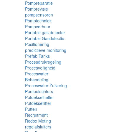
Pompreparatie
Pomprevisie
pompsensoren
Pomptechniek
Pompverhuur
Portable gas detector
Portable Gasdetectie
Positionering
predictieve monitoring
Prefab Tanks
Procesdrukregeling
Procesveiligheid
Proceswater
Behandeling
Proceswater Zuivering
Puntbeluchters
Putdekselheffer
Putdeksellifter
Putten
Recruitment
Redox Meting
regelafsluiters