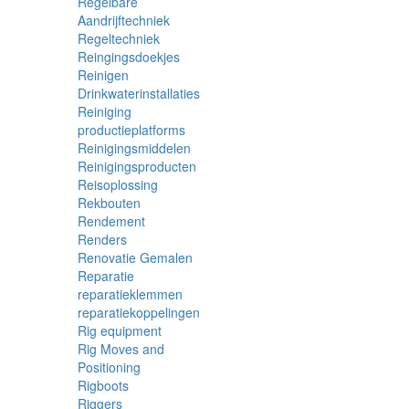
Regelbare
Aandrijftechniek
Regeltechniek
Reingingsdoekjes
Reinigen
Drinkwaterinstallaties
Reiniging
productieplatforms
Reinigingsmiddelen
Reinigingsproducten
Reisoplossing
Rekbouten
Rendement
Renders
Renovatie Gemalen
Reparatie
reparatieklemmen
reparatiekoppelingen
Rig equipment
Rig Moves and
Positioning
Rigboots
Riggers