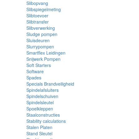
Slibopvang
Slibspiegelmeting
Slibtoevoer
Slibtransfer
Slibverwerking
Sludge pompen
Sluisdeuren
Slurrypompen
Smartflex Leidingen
Snijwerk Pompen
Soft Starters
Software
Spades
Specials Brandveiligheid
Spindelafsluiters
Spindelschuiven
Spindelsleutel
Spoelkleppen
Staalconstructies
Stability calculations
Stalen Platen
Stand Sleutel