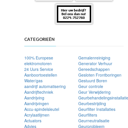
CATEGORIEËN
100% Europese
Gemalenreiniging
elektromotoren
Generator Verhuur
24 Uurs Service
Gereedschappen
Aanboortoestellen
Gesloten Frontboringen
Water/gas
Gestuurd Boren
aandrijf automatisering
Geur controle
Aandrijftechniek
Geur Verwijdering
Aandrijving
Geurbehandelingsinstallati
Aandrijvingen
Geurbestrijding
Accu-spindelsleutel
Geurfilter Installaties
Acrylaatlijmen
Geurfilters
Actuators
Geurneutralisatie
Advies
Geurprobleem