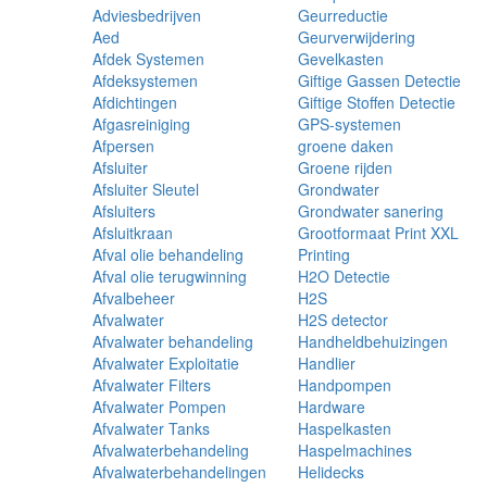
Adviesbedrijven
Geurreductie
Aed
Geurverwijdering
Afdek Systemen
Gevelkasten
Afdeksystemen
Giftige Gassen Detectie
Afdichtingen
Giftige Stoffen Detectie
Afgasreiniging
GPS-systemen
Afpersen
groene daken
Afsluiter
Groene rijden
Afsluiter Sleutel
Grondwater
Afsluiters
Grondwater sanering
Afsluitkraan
Grootformaat Print XXL
Afval olie behandeling
Printing
Afval olie terugwinning
H2O Detectie
Afvalbeheer
H2S
Afvalwater
H2S detector
Afvalwater behandeling
Handheldbehuizingen
Afvalwater Exploitatie
Handlier
Afvalwater Filters
Handpompen
Afvalwater Pompen
Hardware
Afvalwater Tanks
Haspelkasten
Afvalwaterbehandeling
Haspelmachines
Afvalwaterbehandelingen
Helidecks