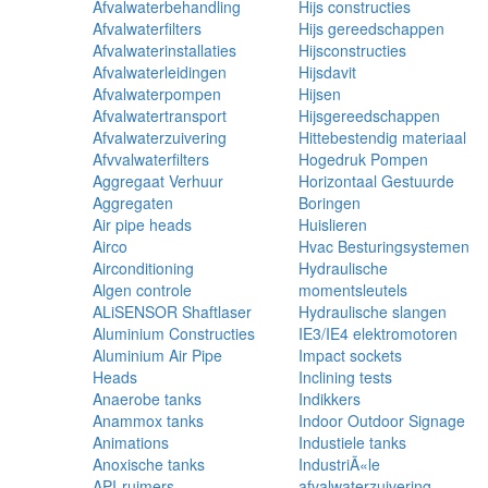
Afvalwaterbehandling
Hijs constructies
Afvalwaterfilters
Hijs gereedschappen
Afvalwaterinstallaties
Hijsconstructies
Afvalwaterleidingen
Hijsdavit
Afvalwaterpompen
Hijsen
Afvalwatertransport
Hijsgereedschappen
Afvalwaterzuivering
Hittebestendig materiaal
Afvvalwaterfilters
Hogedruk Pompen
Aggregaat Verhuur
Horizontaal Gestuurde
Aggregaten
Boringen
Air pipe heads
Huislieren
Airco
Hvac Besturingsystemen
Airconditioning
Hydraulische
Algen controle
momentsleutels
ALiSENSOR Shaftlaser
Hydraulische slangen
Aluminium Constructies
IE3/IE4 elektromotoren
Aluminium Air Pipe
Impact sockets
Heads
Inclining tests
Anaerobe tanks
Indikkers
Anammox tanks
Indoor Outdoor Signage
Animations
Industiele tanks
Anoxische tanks
IndustriÃ«le
API-ruimers
afvalwaterzuivering